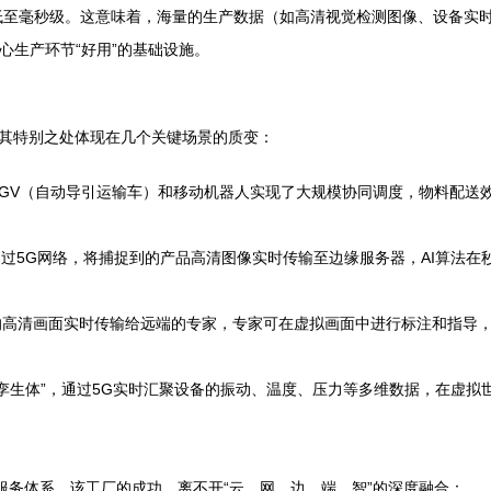
低至毫秒级。这意味着，海量的生产数据（如高清视觉检测图像、设备实
心生产环节“好用”的基础设施。
其特别之处体现在几个关键场景的质变：
AGV（自动导引运输车）和移动机器人实现了大规模协同调度，物料配送
过5G网络，将捕捉到的产品高清图像实时传输至边缘服务器，AI算法在秒
角的高清画面实时传输给远端的专家，专家可在虚拟画面中进行标注和指导
数字孪生体”，通过5G实时汇聚设备的振动、温度、压力等多维数据，在虚
服务体系。该工厂的成功，离不开“云、网、边、端、智”的深度融合：