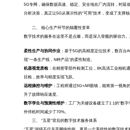
5G专网，确保数据高速、稳定、安全地在厂内流转，时延
分析决策，真正让5G从展示性的“可用”技术，变成了支撑核
二、 核心生产环节的颠覆性变革
数字技术的服务在这里不是点缀，而是深入骨髓的驱动力。
柔性生产与协同作业
：基于5G的高精度定位技术，数百台
现“一条生产线，N种产品”的柔性制造。
机器视觉质检
：在精密零部件检测工位，8K高清工业相机通
目检，效率与精度实现飞跃。
远程操控与维护
：工程师通过5G+AR眼镜，能将第一视
升了故障响应速度。
数字孪生与预测性维护
：工厂为关键设备建立了1:1的“
外停机时间减少了70%。
三、 “五星”背后的数字技术服务体系
“五星”评级不仅关乎网络性能，更是一个系统性的数字技术