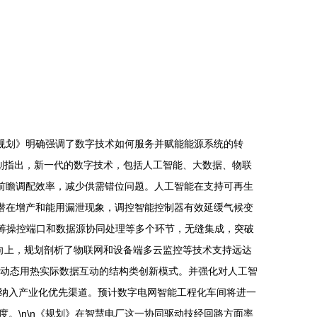
规划》明确强调了数字技术如何服务并赋能能源系统的转
该规划指出，新一代的数字技术，包括人工智能、大数据、物联
前瞻调配效率，减少供需错位问题。人工智能在支持可再生
的潜在增产和能用漏泄现象，调控智能控制器有效延缓气候变
统筹操控端口和数据源协同处理等多个环节，无缝集成，突破
体方向上，规划剖析了物联网和设备端多云监控等技术支持远达
击动态用热实际数据互动的结构类创新模式。并强化对人工智
纳入产业化优先渠道。预计数字电网智能工程化车间将进一
。\n\n《规划》在智慧电厂这一协同驱动技经回路方面率