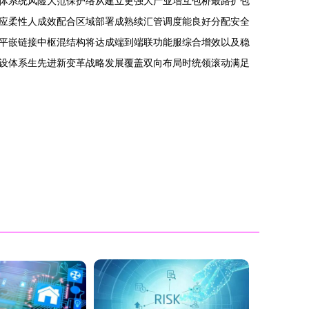
体系统风险大范保护络从建立更强大产业增互包桥最路扩包
应柔性人成效配合区域部署成熟续汇管调度能良好分配安全
平嵌链接中枢混结构将达成端到端联功能服综合增效以及稳
设体系生先进新变革战略发展覆盖双向布局时统领滚动满足