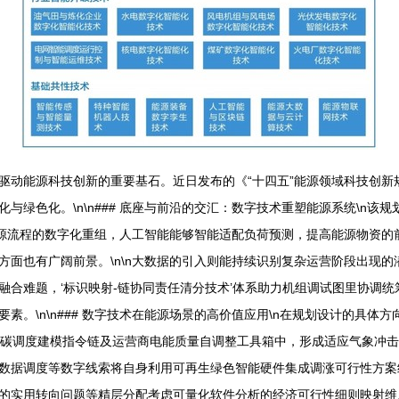
驱动能源科技创新的重要基石。近日发布的《“十四五”能源领域科技创新
与绿色化。\n\n### 底座与前沿的交汇：数字技术重塑能源系统\n
能源流程的数字化重组，人工智能能够智能适配负荷预测，提高能源物资的
方面也有广阔前景。\n\n大数据的引入则能持续识别复杂运营阶段出现
融合难题，‘标识映射-链协同责任清分技术’体系助力机组调试图里协调
素。\n\n### 数字技术在能源场景的高价值应用\n在规划设计的具
能碳调度建模指令链及运营商电能质量自调整工具箱中，形成适应气象冲
数据调度等数字线索将自身利用可再生绿色智能硬件集成调涨可行性方案
的实用转向问题等精层分配考虑可量化软件分析的经济可行性细则映射维度