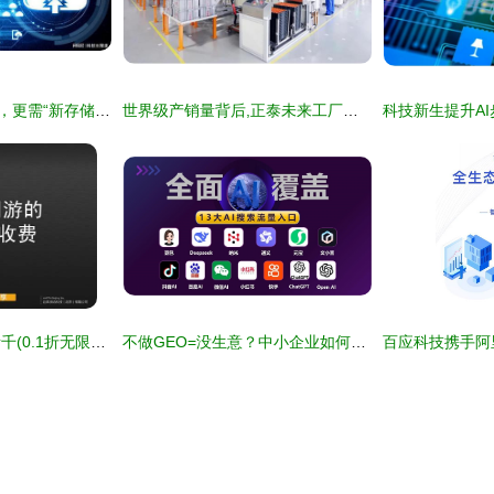
东数西算不止于“算”，更需“新存储”与“数字技术服务”并驾齐驱
世界级产销量背后,正泰未来工厂助力生产工业制造开启低碳时代
如何成为手机龙将斩千(0.1折无限充)绿色服,助你轻松创业!
不做GEO=没生意？中小企业如何利用GEO与讯灵AI占据AI行业智慧话语？经济挑战下的技术起点，还是迈向数字化抗期的临界点?